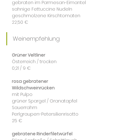
gebraten im Parmesan-Eimantel
sahnige Fettuccine Nudeln
geschmolzene Kirschtomaten
22,50 €
Weinempfehlung
Grüner Veltliner
Österreich / trocken
0,2l / 9 €
rosa gebratener 
Wildschweinrücken
mit Pulpo
grüner Spargel / Granatapfel 
Sauerrahm
Perlgraupen-Petersilienrisotto
25 €
gebratene Rinderfiletwürfel