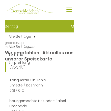
Beitrag
Alle Beiträge
grafikkonzept
Alle Beiträge
24. Feb.
1 Min. Lesezeit
Wir empfehlen | Aktuelles aus
Termine
unserer Speisekarte
Empfehlung
Aperitif
Tanqueray Gin Tonic
Limette / Rosmarin
0,3l / 6 €
hausgemachte Holunder-Salbei 
Limonade