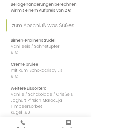
Beilagenänderungen berechnen 
wir mit einem Aufpreis von 2 €
zum Abschluß was Süßes
Birnen-Pralinenstrudel
Vanilleeis / Sahnetupfer
8 €
Creme brulee
mit Rum-Schokocrispy Eis
9 €
weitere Eissorten:
Vanille / Schokolade / Grießeis
Joghurt Pfirsich-Maracuja
Himbeersorbet
Kugel 1,80
(Kurzfristige Änderungen der 