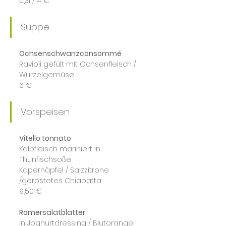
0,3l / 4 €
Suppe
Ochsenschwanzconsommé
Ravioli gefült mit Ochsenfleisch / 
Wurzelgemüse
6 €
Vorspeisen
Vitello tonnato
Kalbfleisch mariniert in 
Thunfischsoße
Kapernäpfel / Salzzitrone 
/geröstetes Chiabatta
9,50 €
Römersalatblätter
in Joghurtdressing / Blutorange