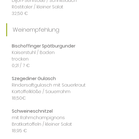
Dijon-Senfsoße / Schnittlauch
Röstitaler / kleiner Salat
32,50 €
Weinempfehlung
Bischoffinger Spätburgunder
Kaiserstuhl / Baden
trocken
0,2l / 7 €
Szegediner Gulasch
Rindersaftgulasch mit Sauerkraut
Kartoffelklöße / Sauerrahm
18,50€
Schweineschnitzel
mit Rahmchampignons
Bratkartoffeln / kleiner Salat
18,95 €