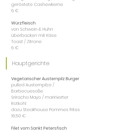
geröstete Cashewkerne
6 €
Würzfleisch
von Schwein & Huhn
überbacken mit Käse
Toast / Zitrone
6 €
Hauptgerichte
Vegetarischer Austernpilz Burger
pulled Austernpilze / 
Barbecuesoße
Sriracha Mayo / marinierter 
Rotkohl
dazu Steakhouse Pommes frites
16,50 €
Filet vom Sankt Petersfisch