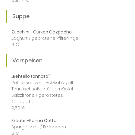
0,3l / 4 €
Suppe
Zucchini - Gurken Gazpacho
Joghurt / gebratene Pfifferlinge
6 €
Vorspeisen
„Rehtello tonnato“
Rehfleisch vom Holzkohlegrill
Thunfischsoße / Kapernäpfel
Salzzitrone / geröstetes 
Chiabatta
9,50 €
Kräuter-Panna Cotta
Spargelsalat / Erdbeeren
8 €