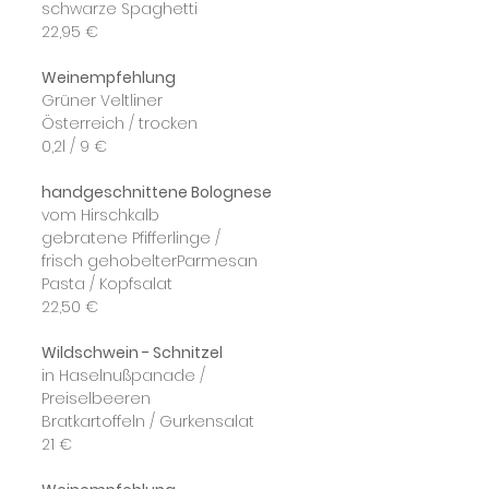
schwarze Spaghetti
22,95 €
Weinempfehlung
Grüner Veltliner
Österreich / trocken
0,2l / 9 €
handgeschnittene Bolognese
vom Hirschkalb
gebratene Pfifferlinge /
frisch gehobelterParmesan
Pasta / Kopfsalat
22,50 €
Wildschwein - Schnitzel
in Haselnußpanade / 
Preiselbeeren
Bratkartoffeln / Gurkensalat
21 €