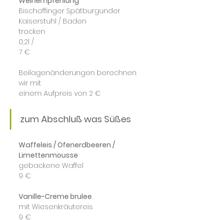
Weinempfehlung
Bischoffinger Spätburgunder
Kaiserstuhl / Baden
trocken
0,2l /
7 €
Beilagenänderungen berechnen 
wir mit
einem Aufpreis von 2 €
zum Abschluß was Süßes
Waffeleis / Ofenerdbeeren / 
Limettenmousse
gebackene Waffel
9 €
Vanille-Creme brulee
mit Wiesenkräutereis
9 €