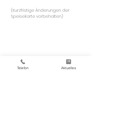
(Kurzfristige Änderungen der 
Speisekarte vorbehalten)
Telefon
Aktuelles
Wir empfehlen | Aktuelles aus 
unserer Speisekarte