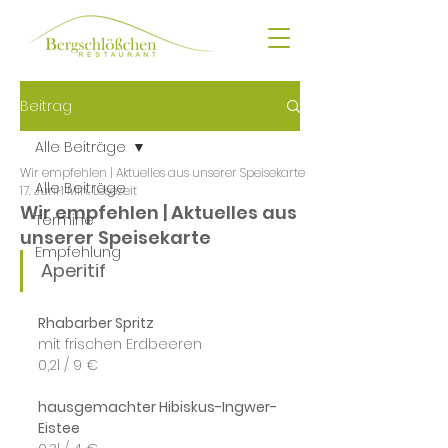
Beitrag
Alle Beiträge
Wir empfehlen | Aktuelles aus unserer Speisekarte
Alle Beiträge
17. Juni
1 Min. Lesezeit
Wir empfehlen | Aktuelles aus
Termine
unserer Speisekarte
Empfehlung
Aperitif
Rhabarber Spritz
mit frischen Erdbeeren
0,2l / 9 €
hausgemachter Hibiskus-Ingwer-
Eistee